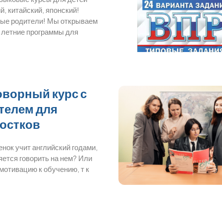
й, китайский, японский!
ые родители! Мы открываем
 летние программы для
оворный курс с
телем для
остков
нок учит английский годами,
яется говорить на нем? Или
мотивацию к обучению, т к