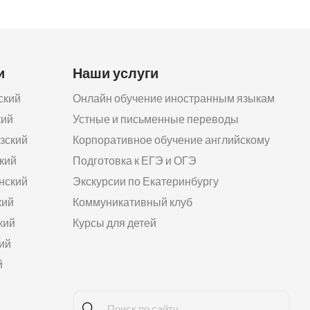
и
Наши услуги
ский
Онлайн обучение иностранным языкам
кий
Устные и письменные переводы
зский
Корпоративное обучение английскому
кий
Подготовка к ЕГЭ и ОГЭ
нский
Экскурсии по Екатеринбургу
кий
Коммуникативный клуб
кий
Курсы для детей
ий
й