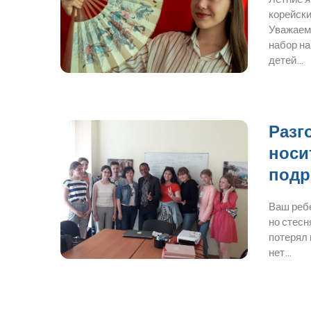
корейски
Уважаем
набор на
детей…
Разг
носи
подр
Ваш ребе
но стесн
потерял 
нет…