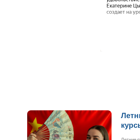
Летн
курс
Летние 