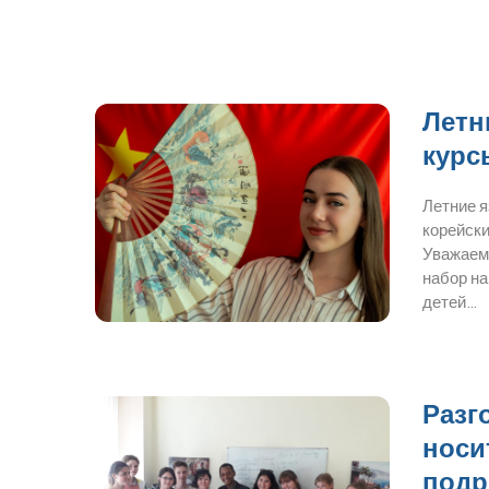
Летн
курс
Летние 
корейски
Уважаем
набор на
детей…
Разг
носи
подр