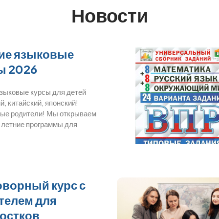
Новости
ие языковые
ы 2026
языковые курсы для детей
й, китайский, японский!
ые родители! Мы открываем
 летние программы для
оворный курс с
телем для
остков