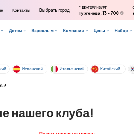
Г. ЕКАТЕРИНБУРГ
Выбрать город
йн
Контакты
Тургенева, 13 - 708
Детям
Взрослым
Компании
Цены
Набор
кий
Испанский
Итальянский
Китайский
ба!
е нашего клуба!
Пакеты услуг на месяц: