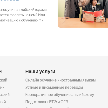
нок учит английский годами,
яется говорить на нем? Или
мотивацию к обучению, т к
и
Наши услуги
ский
Онлайн обучение иностранным языкам
кий
Устные и письменные переводы
зский
Корпоративное обучение английскому
кий
Подготовка к ЕГЭ и ОГЭ