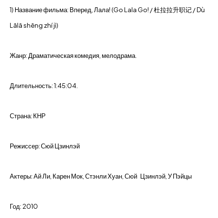
1) Название фильма: Вперед, Лала! (Go Lala Go! / 杜拉拉升职记 / Dù
Lālā shēng zhí jì)
Жанр: Драматическая комедия, мелодрама.
Длительность: 1:45:04.
Страна: КНР
Режиссер: Сюй Цзинлэй
Актеры: Ай Ли, Карен Мок, Стэнли Хуан, Сюй Цзинлэй, У Пэйцы
Год: 2010