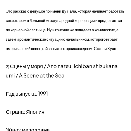
Это рассказ о девушке по имени Ду Лала, которая начинает работать
секретарем в большой международной корпорации и продвигается
по карьерной лестнице. Ну и конечно же попадает в комические, а
затем и романтические ситуации с начальником, которого играет
американский певец тайваньского происхождения Стэнли Хуан.
Сцены у моря / Ano natsu, ichiban shizukana
2)
umi / A Scene at the Sea
Год выпуска: 1991
Страна: Япония
Жанр: мелодрама