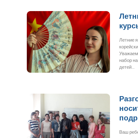
Летн
курс
Летние 
корейски
Уважаем
набор на
детей…
Разг
носи
подр
Ваш ребе