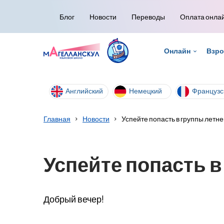
Блог
Новости
Переводы
Оплата онла
Онлайн
Взр
Английский
Немецкий
Французс
Главная
Новости
Успейте попасть в группы летне
Успейте попасть в
Добрый вечер!