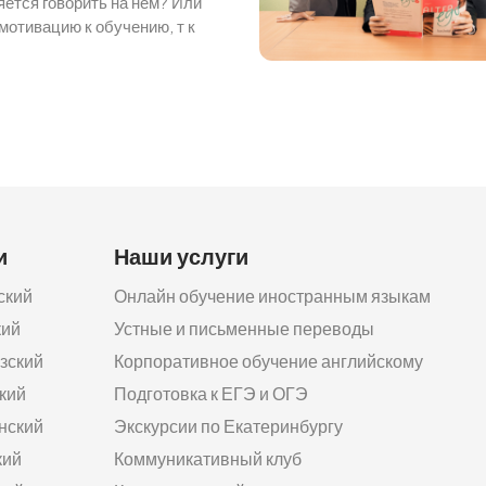
яется говорить на нем? Или
мотивацию к обучению, т к
и
Наши услуги
ский
Онлайн обучение иностранным языкам
кий
Устные и письменные переводы
зский
Корпоративное обучение английскому
кий
Подготовка к ЕГЭ и ОГЭ
нский
Экскурсии по Екатеринбургу
кий
Коммуникативный клуб