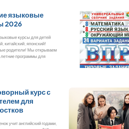
ие языковые
ы 2026
языковые курсы для детей
й, китайский, японский!
ые родители! Мы открываем
 летние программы для
оворный курс с
телем для
остков
нок учит английский годами,