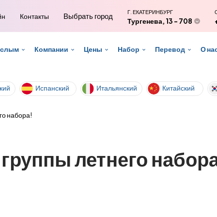
Г. ЕКАТЕРИНБУРГ
Выбрать город
йн
Контакты
Тургенева, 13 - 708
ослым
Компании
Цены
Набор
Перевод
О на
кий
Испанский
Итальянский
Китайский
го набора!
 группы летнего набора