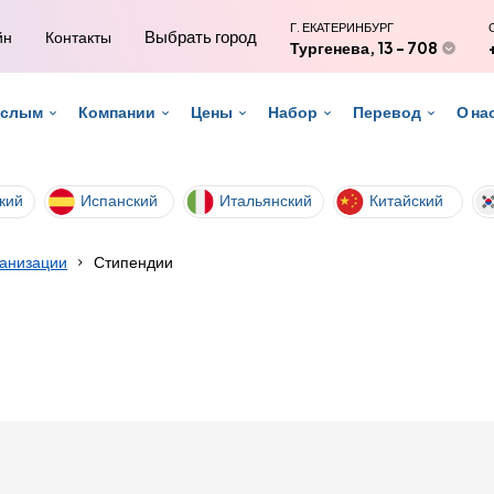
Г. ЕКАТЕРИНБУРГ
Выбрать город
йн
Контакты
Тургенева, 13 - 708
ослым
Компании
Цены
Набор
Перевод
О на
кий
Испанский
Итальянский
Китайский
ганизации
Стипендии