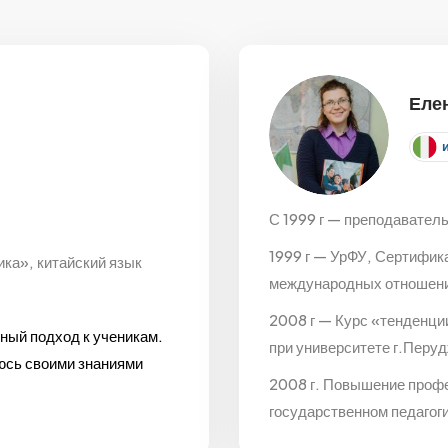
Еле
С 1999 г — преподаватель
1999 г — УрФУ, Сертифик
ка», китайский язык
международных отношен
2008 г — Курс «тенденци
ный подход к ученикам.
при университете г.Перуд
люсь своими знаниями
2008 г. Повышение проф
государственном педагог