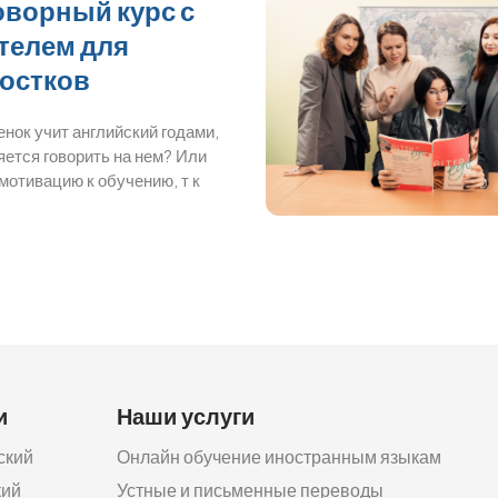
оворный курс с
телем для
остков
нок учит английский годами,
яется говорить на нем? Или
мотивацию к обучению, т к
и
Наши услуги
ский
Онлайн обучение иностранным языкам
кий
Устные и письменные переводы