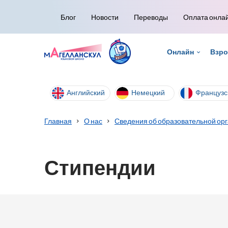
Блог
Новости
Переводы
Оплата онла
Онлайн
Взр
Английский
Немецкий
Французс
Главная
О нас
Сведения об образовательной ор
Стипендии