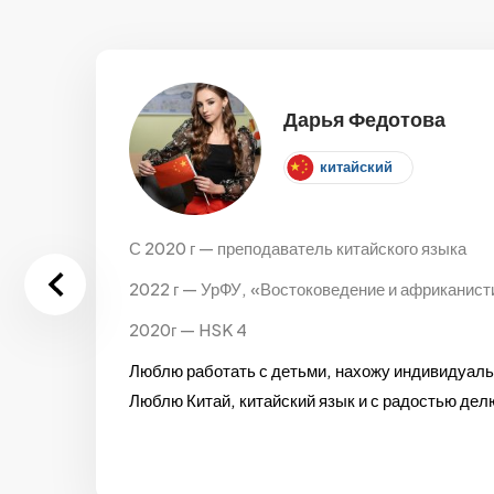
Дарья Федотова
китайский
С 2020 г — преподаватель китайского языка
2022 г — УрФУ, «Востоковедение и африканисти
2020г — HSK 4
Люблю работать с детьми, нахожу индивидуаль
Люблю Китай, китайский язык и с радостью де