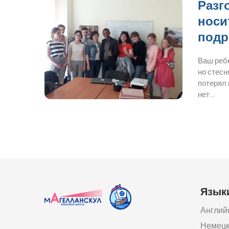
Разг
носи
подр
Ваш ребе
но стесн
потерял 
нет…
Язык
Англий
Немец