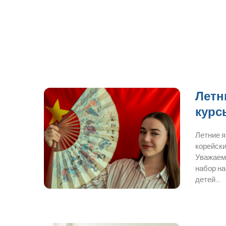
Летн
курс
Летние 
корейски
Уважаем
набор на
детей…